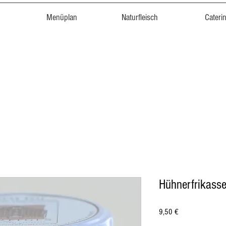
Menüplan
Naturfleisch
Cateri
Hühnerfrikass
Preis
9,50 €