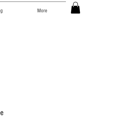
ng
More
ee